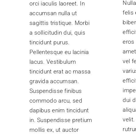
Nulla
orci iaculis laoreet. In
felis
accumsan nulla ut
bibe
sagittis tristique. Morbi
effic
a sollicitudin dui, quis
eros 
tincidunt purus.
amet
Pellentesque eu lacinia
vel f
lacus. Vestibulum
variu
tincidunt erat ac massa
effici
gravida accumsan.
imper
Suspendisse finibus
dui d
commodo arcu, sed
aliq
dapibus enim tincidunt
velit
in. Suspendisse pretium
rutr
mollis ex, ut auctor