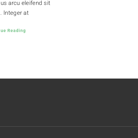
s arcu eleifend sit
 Integer at
nue Reading