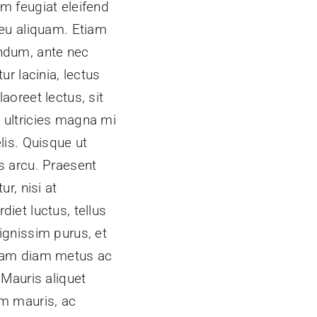
m feugiat eleifend
 eu aliquam. Etiam
ndum, ante nec
itur lacinia, lectus
laoreet lectus, sit
 ultricies magna mi
elis. Quisque ut
s arcu. Praesent
tur, nisi at
diet luctus, tellus
ignissim purus, et
uam diam metus ac
. Mauris aliquet
um mauris, ac