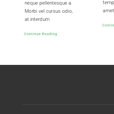
tempu
neque pellentesque a.
amet.
Morbi vel cursus odio,
at interdum
Conti
Continue Reading