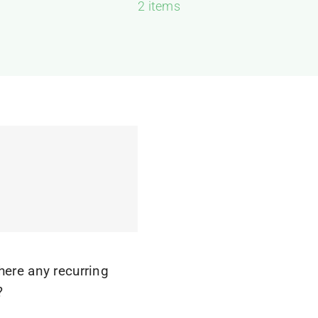
2 items
here any recurring
?