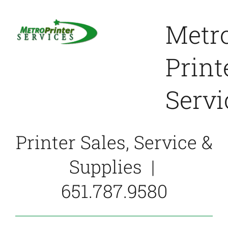
Skip
to
Metr
content
Print
Servi
Printer Sales, Service &
Supplies |
651.787.9580