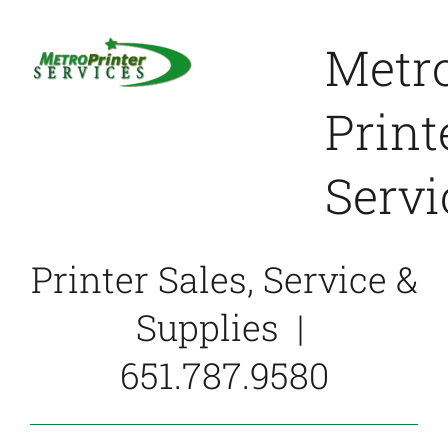
Skip
to
Metr
content
Print
Servi
Printer Sales, Service &
Supplies |
651.787.9580