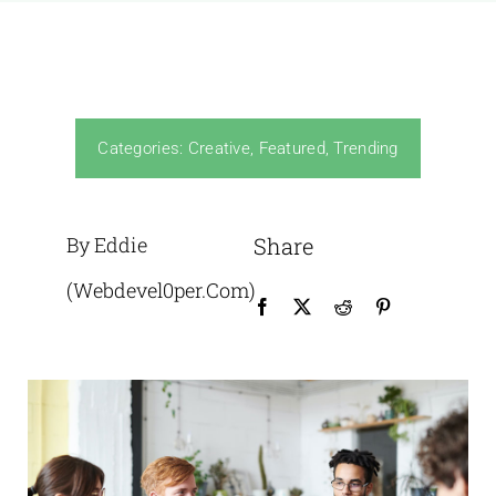
Categories:
Creative
,
Featured
,
Trending
By Eddie
Share
(Webdevel0per.com)